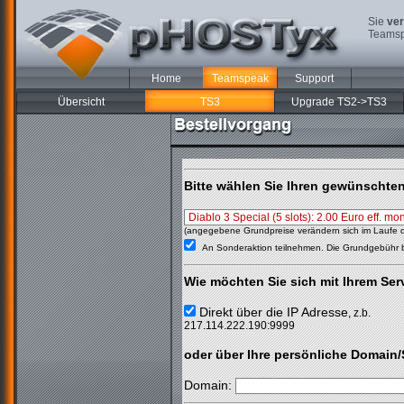
Sie
ver
Teamsp
Home
Teamspeak
Support
Übersicht
TS3
Upgrade TS2->TS3
Bitte wählen Sie Ihren gewünschte
(angegebene Grundpreise verändern sich im Laufe d
An Sonderaktion teilnehmen. Die Grundgebühr 
Wie möchten Sie sich mit Ihrem Ser
Direkt über die IP Adresse
, z.b.
217.114.222.190:9999
oder über Ihre persönliche Domai
Domain: