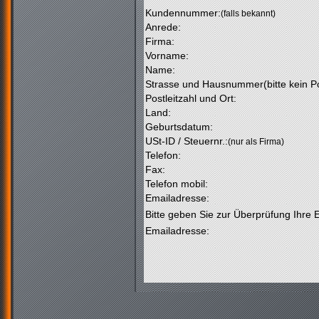
Kundennummer:
(falls bekannt)
Anrede:
Firma:
Vorname:
Name:
Strasse und Hausnummer(bitte kein Po
Postleitzahl und Ort:
Land:
Geburtsdatum:
USt-ID / Steuernr.:
(nur als Firma)
Telefon:
Fax:
Telefon mobil:
Emailadresse:
Bitte geben Sie zur Überprüfung Ihre 
Emailadresse: