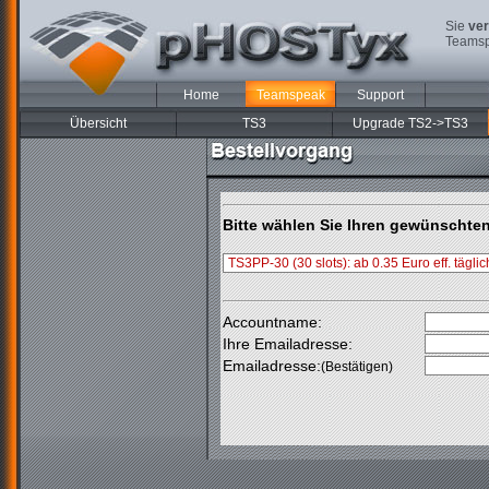
Sie
ver
Teamsp
Home
Teamspeak
Support
Übersicht
TS3
Upgrade TS2->TS3
Bitte wählen Sie Ihren gewünschte
Accountname:
Ihre Emailadresse:
Emailadresse:
(Bestätigen)