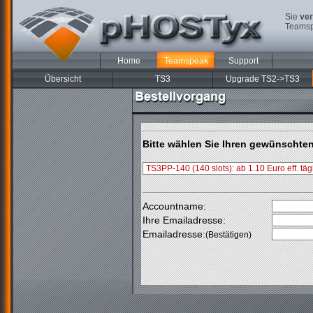
Sie
ver
Teamsp
Home
Teamspeak
Support
Übersicht
TS3
Upgrade TS2->TS3
Bitte wählen Sie Ihren gewünschte
Accountname:
Ihre Emailadresse:
Emailadresse:
(Bestätigen)